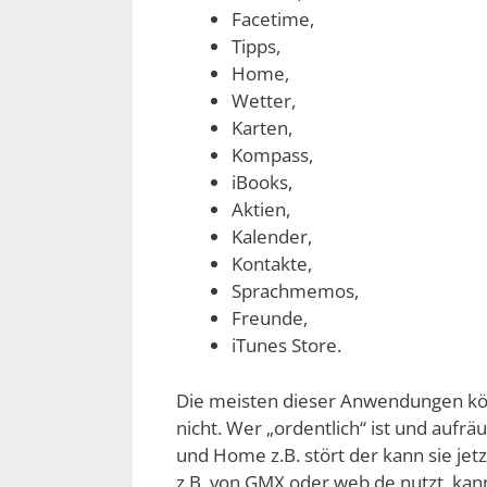
Facetime,
Tipps,
Home,
Wetter,
Karten,
Kompass,
iBooks,
Aktien,
Kalender,
Kontakte,
Sprachmemos,
Freunde,
iTunes Store.
Die meisten dieser Anwendungen kön
nicht. Wer „ordentlich“ ist und aufr
und Home z.B. stört der kann sie je
z.B. von GMX oder web.de nutzt, kan