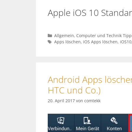
Apple iOS 10 Standa
Kategorien
Allgemein
,
Computer und Technik Tipp
Schlagwörter
Apps löschen
,
iOS Apps löschen
,
iOS10
Android Apps löschen
HTC und Co.)
20. April 2017
von
comtekk