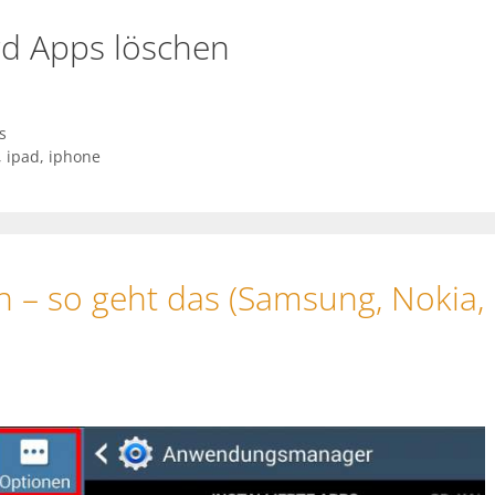
rd Apps löschen
s
,
ipad
,
iphone
 – so geht das (Samsung, Nokia,