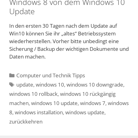
Windows 8 von dem Windows 10
Update
In den ersten 30 Tagen nach dem Update auf
Win10 können Sie ihr „altes“ Betriebssystem
wiederherstellen. Vorher bitte unbedingt eine
Sicherung / Backup der wichtigen Dokumente und
Daten machen.
Kategorien
Computer und Technik Tipps
Schlagwörter
update
,
windows 10
,
windows 10 downgrade
,
windows 10 rollback
,
windows 10 rückgängig
machen
,
windows 10 update
,
windows 7
,
windows
8
,
windows installation
,
windows update
,
zurückkehren