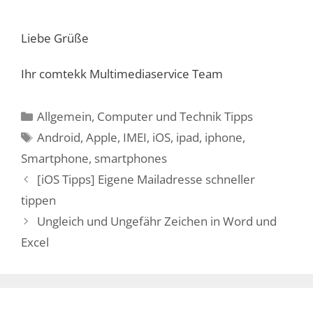
Liebe Grüße
Ihr comtekk Multimediaservice Team
Kategorien
Allgemein
,
Computer und Technik Tipps
Schlagwörter
Android
,
Apple
,
IMEI
,
iOS
,
ipad
,
iphone
,
Smartphone
,
smartphones
[iOS Tipps] Eigene Mailadresse schneller
tippen
Ungleich und Ungefähr Zeichen in Word und
Excel