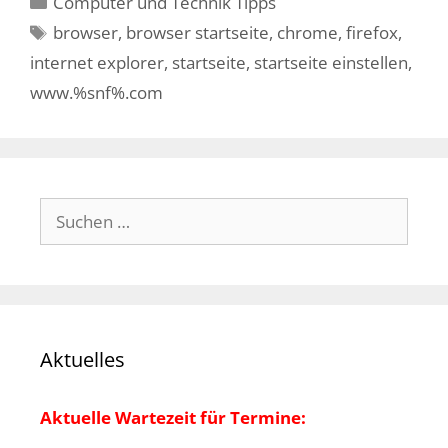
Computer und Technik Tipps
Schlagwörter
browser
,
browser startseite
,
chrome
,
firefox
,
internet explorer
,
startseite
,
startseite einstellen
,
www.%snf%.com
Suchen
nach:
Aktuelles
Aktuelle Wartezeit für Termine: