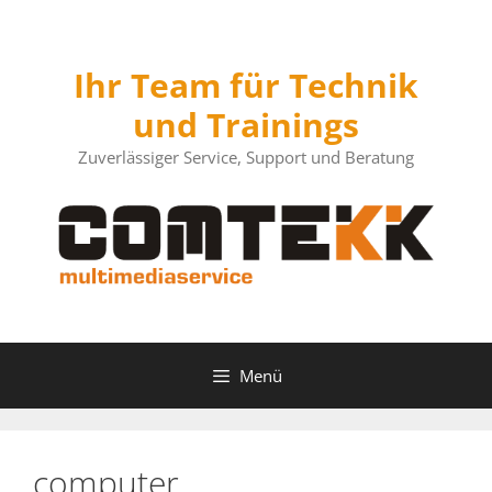
Zum
Inhalt
springen
Ihr Team für Technik
und Trainings
Zuverlässiger Service, Support und Beratung
Menü
computer