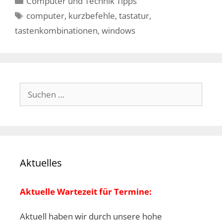
Computer und Technik Tipps
Schlagwörter
computer
,
kurzbefehle
,
tastatur
,
tastenkombinationen
,
windows
Suchen
nach:
Aktuelles
Aktuelle Wartezeit für Termine:
Aktuell haben wir durch unsere hohe